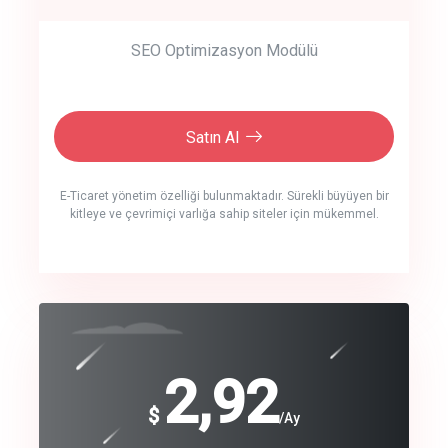
SEO Optimizasyon Modülü
Satın Al
E-Ticaret yönetim özelliği bulunmaktadır. Sürekli büyüyen bir
kitleye ve çevrimiçi varlığa sahip siteler için mükemmel.
crm auto cync
click to call back
240
2,92
$
$
/year
/Ay
track energy costs