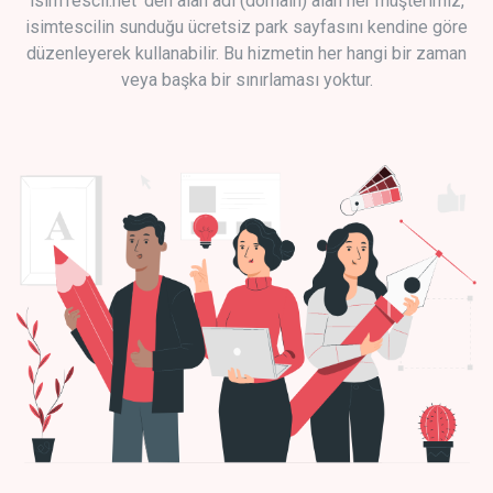
isimTescil.net 'den alan adı (domain) alan her müşterimiz,
isimtescilin sunduğu ücretsiz park sayfasını kendine göre
düzenleyerek kullanabilir. Bu hizmetin her hangi bir zaman
veya başka bir sınırlaması yoktur.