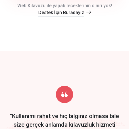
crm auto cync
Web Kılavuzu ile yapabileceklerinin sınırı yok!
Destek İçin Buradayız
click to call back
track energy costs
predictive dialing
Get Started
Start by trying our service for 30 days free trial no credit card
required.
"Kullanımı rahat ve hiç bilginiz olmasa bile
size gerçek anlamda kılavuzluk hizmeti