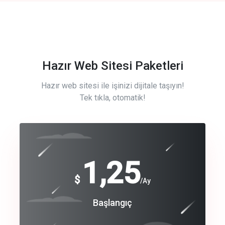
Hazır Web Sitesi Paketleri
Hazır web sitesi ile işinizi dijitale taşıyın!
Tek tıkla, otomatik!
Free
1,25
$
/Ay
Basic
Başlangıç