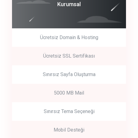
Coroprate
Kurumsal
predictive dialing
Ücretsiz Domain & Hosting
Get Started
Ücretsiz SSL Sertifikası
Start by trying our service for 30 days free trial no credit card
required.
Sınırsız Sayfa Oluşturma
5000 MB Mail
Sınırsız Tema Seçeneği
Mobil Desteği